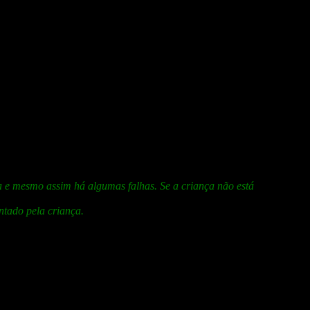
 sons da fala e na melodia (prosódia) da fala e acentuação das sílabas.
outras palavras mais difíceis (“pedido”, “parque”, “capa”) ou em
 o que torna o diagnóstico bem complexo.
da e mesmo assim há algumas falhas. Se a criança não está
ntado pela criança.
ível fazer um diagnóstico rápido e eficaz.
: perspectivas teóricas e tendências atuais.
Pró-Fono Revista de