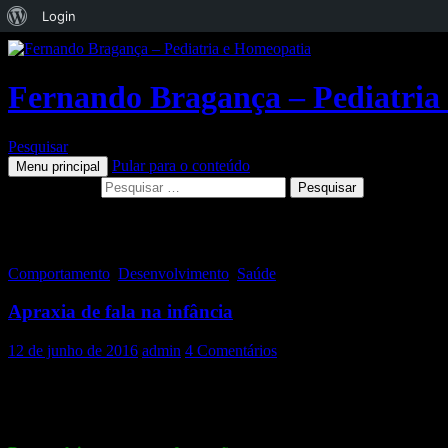
Sobre
Login
o
WordPress
Fernando Bragança – Pediatria
Pesquisar
Pular para o conteúdo
Menu principal
Pesquisar por:
Arquivo da tag: Apraxia
Comportamento
,
Desenvolvimento
,
Saúde
Apraxia de fala na infância
12 de junho de 2016
admin
4 Comentários
O desenvolvimento da fala da criança ocorre de forma gradual, respei
Sabe-se que as crianças não nascem com os movimentos de fala já de