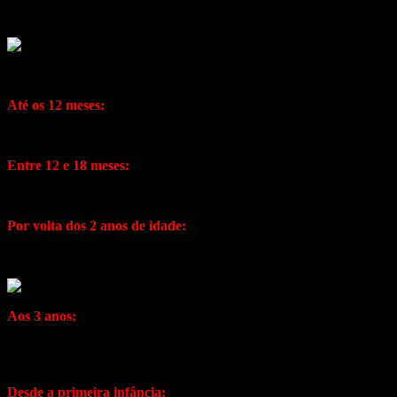
Segundo a ASHA, o diagnóstico diferencial de apraxia só deve ser co
Os principais sinais de apraxia de fala na infância (AFI) são:
Até os 12 meses:
Os bebês são muitos calados e/ou têm um repertório limitado de balbu
Entre 12 e 18 meses:
Quando se espera que as crianças aumentem o vocabulário, as criança
Por volta dos 2 anos de idade:
É diagnosticado um atraso no desenvolvimento de linguagem oral;
Aos 3 anos:
Nessa fase, as crianças já são bem compreendidas, apesar de um erro 
de pronúncia que mudam muito e que são incomuns (por ex: trocas de vo
Desde a primeira infância: