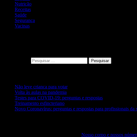
Nutrição
Receitas
Saúde
Segurança
Vacinas
"E vos revestistes do novo, que se vai res
conhecimento." (Colossenses 3, 10)
Pesquisar por:
Posts recentes
Não leve criança para votar
Volta às aulas na pandemia
Testes para COVID-19: perguntas e respostas
Treinamento esfincteriano
Novo Coronavírus: perguntas e respostas para profissionais da 
Comentários
Joselha de Fátima Nascimento
em
Nosso corpo e nossos númer