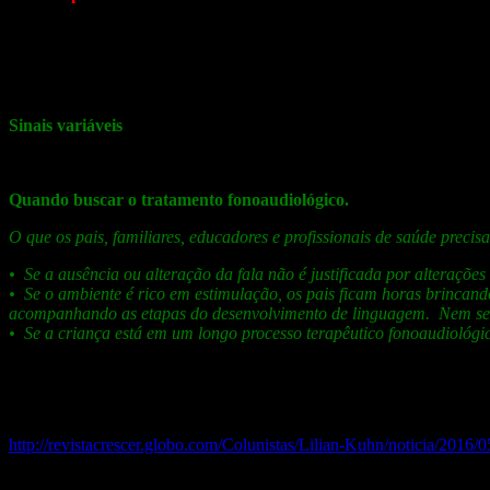
Dificuldade de imitação (ex: mostrar a língua, fazer careta, se houver
Elas podem falar um determinado som (por ex: “p”) em algumas palavr
momentos de fala espontânea.
Sinais variáveis
Vale ressaltar que, como em qualquer distúrbio, os sinais da Apraxi
Quando buscar o tratamento fonoaudiológico.
O que os pais, familiares, educadores e profissionais de saúde prec
• Se a ausência ou alteração da fala não é justificada por alterações
• Se o ambiente é rico em estimulação, os pais ficam horas brincand
acompanhando as etapas do desenvolvimento de linguagem. Nem se
• Se a criança está em um longo processo terapêutico fonoaudiológi
As pesquisas no Brasil nesta área ainda estão caminhando, bem como a
Então, a sugestão é: lute por uma intervenção adequada e precoce que 
http://revistacrescer.globo.com/Colunistas/Lilian-Kuhn/noticia/2016/05
Souza, Thaís Nobre Uchôa, Payão, Miscow da Cruz, & Costa, Ran