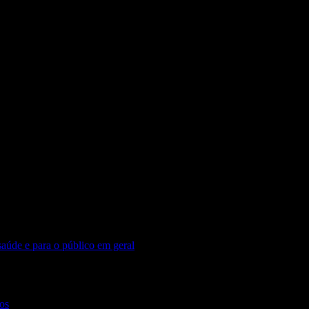
taurando constantemente à imagem daquele que
saúde e para o público em geral
os