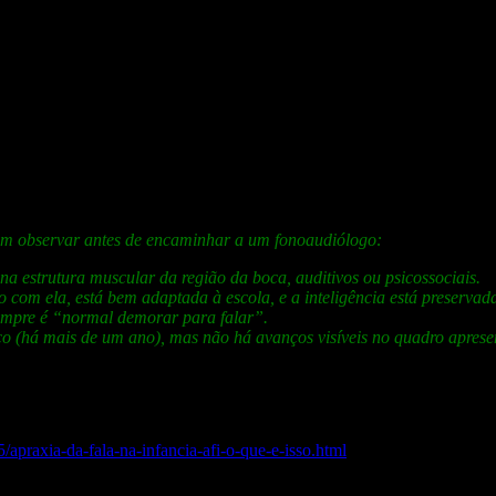
 Apraxia Oral associada à AFI), alterações de produção e articulação dos
as (por ex: “pá”, “papai”) e omissão deste mesmo som na repetição de 
a de Fala podem variar em menor ou maior grau e em presença/ausência,
isam observar antes de encaminhar a um fonoaudiólogo:
 na estrutura muscular da região da boca, auditivos ou psicossociais.
o com ela, está bem adaptada à escola, e a inteligência está preserva
mpre é “normal demorar para falar”.
co (há mais de um ano), mas não há avanços visíveis no quadro aprese
 formação de profissionais especializados. Por isso, nem sempre é poss
vise o treinamento intensivo de fonoterapia.
/apraxia-da-fala-na-infancia-afi-o-que-e-isso.html
ilde Cristiane Cavalcante. (2009). Apraxia da fala na infância em foco