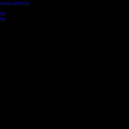
 nossos números
ros
ros