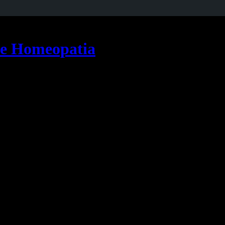
 e Homeopatia
tando as etapas de maturação e por isso ocupando grande parte da infân
senvolvidos e, portanto, não apresentam a
praxia
desenvolvida.