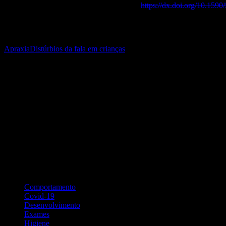
Atualização Científica
,
21
(1), 75-80.
https://dx.doi.org/10.15
(*)
Prosódia
(do grego προσῳδία, transl. prosodía, composto de προσ, 
linguagem falada e demais atributos correlatos na fala.
Apraxia
Distúrbios da fala em crianças
Fernando C. R. Bragança
CRM 52 35080-9 - Pediatra, homeopata, fez doutorado em Medicina 
Consultório Médico
:
Telefone: (21) 2613-5637.
Endereço: Rua da Conceição, 188 Sala 1901 A - Centro - Torre do Nit
Categorias
Comportamento
Covid-19
Desenvolvimento
Exames
Higiene