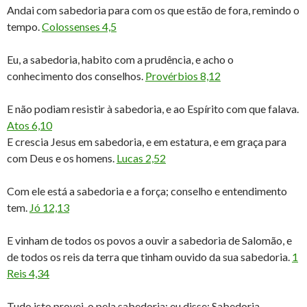
Andai com sabedoria para com os que estão de fora, remindo o
tempo.
Colossenses 4,5
Eu, a sabedoria, habito com a prudência, e acho o
conhecimento dos conselhos.
Provérbios 8,12
E não podiam resistir à sabedoria, e ao Espírito com que falava.
Atos 6,10
E crescia Jesus em sabedoria, e em estatura, e em graça para
com Deus e os homens.
Lucas 2,52
Com ele está a sabedoria e a força; conselho e entendimento
tem.
Jó 12,13
E vinham de todos os povos a ouvir a sabedoria de Salomão, e
de todos os reis da terra que tinham ouvido da sua sabedoria.
1
Reis 4,34
Tudo isto provei-o pela sabedoria; eu disse: Sabedoria