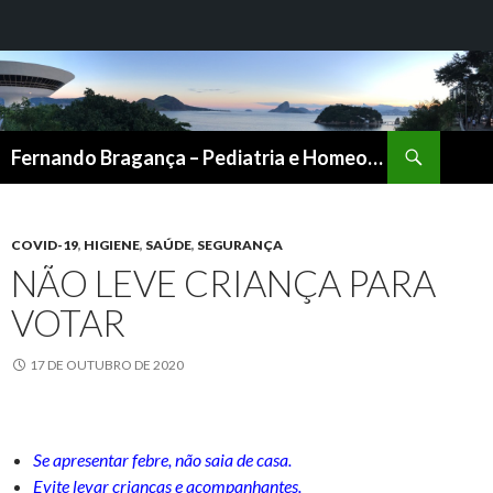
Pesquisar
Fernando Bragança – Pediatria e Homeopatia
PULAR
PARA
O
CONTEÚDO
COVID-19
,
HIGIENE
,
SAÚDE
,
SEGURANÇA
NÃO LEVE CRIANÇA PARA
VOTAR
17 DE OUTUBRO DE 2020
Se apresentar febre, não saia de casa.
Evite levar crianças e acompanhantes.