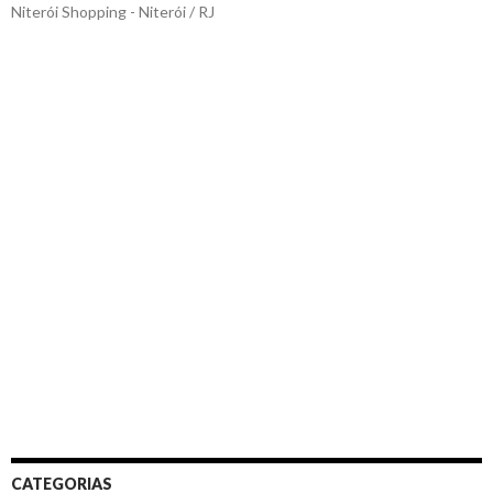
Niterói Shopping - Niterói / RJ
CATEGORIAS