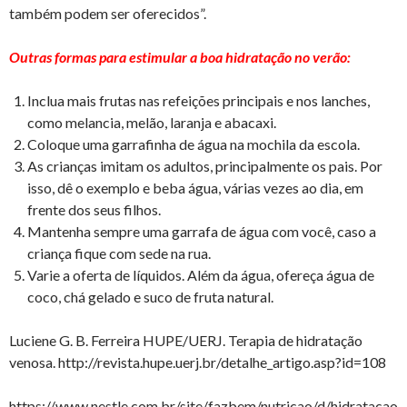
também podem ser oferecidos”.
Outras formas para estimular a boa hidratação no verão:
Inclua mais frutas nas refeições principais e nos lanches,
como melancia, melão, laranja e abacaxi.
Coloque uma garrafinha de água na mochila da escola.
As crianças imitam os adultos, principalmente os pais. Por
isso, dê o exemplo e beba água, várias vezes ao dia, em
frente dos seus filhos.
Mantenha sempre uma garrafa de água com você, caso a
criança fique com sede na rua.
Varie a oferta de líquidos. Além da água, ofereça água de
coco, chá gelado e suco de fruta natural.
Luciene G. B. Ferreira HUPE/UERJ. Terapia de hidratação
venosa. http://revista.hupe.uerj.br/detalhe_artigo.asp?id=108
https://www.nestle.com.br/site/fazbem/nutricao/d/hidratacao