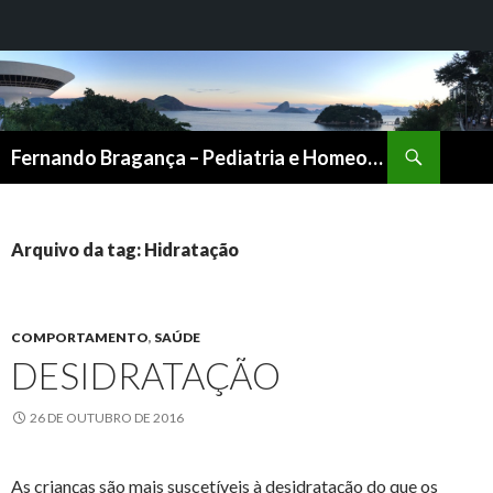
Pesquisar
Fernando Bragança – Pediatria e Homeopatia
PULAR
PARA
O
CONTEÚDO
Arquivo da tag: Hidratação
COMPORTAMENTO
,
SAÚDE
DESIDRATAÇÃO
26 DE OUTUBRO DE 2016
As crianças são mais suscetíveis à desidratação do que os