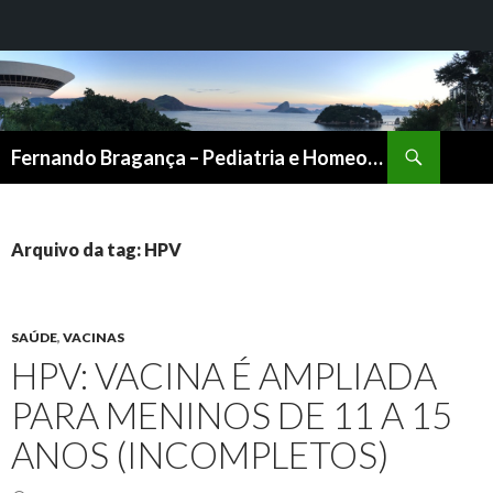
Pesquisar
Fernando Bragança – Pediatria e Homeopatia
PULAR
PARA
O
CONTEÚDO
Arquivo da tag: HPV
SAÚDE
,
VACINAS
HPV: VACINA É AMPLIADA
PARA MENINOS DE 11 A 15
ANOS (INCOMPLETOS)