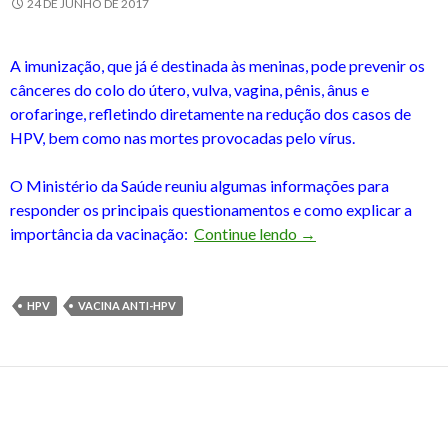
24 DE JUNHO DE 2017
A imunização, que já é destinada às meninas, pode prevenir os
cânceres do colo do útero, vulva, vagina, pênis, ânus e
orofaringe, refletindo diretamente na redução dos casos de
HPV, bem como nas mortes provocadas pelo vírus.
O Ministério da Saúde reuniu algumas informações para
responder os principais questionamentos e como explicar a
HPV: vacina é ampliad
importância da vacinação:
Continue lendo
→
HPV
VACINA ANTI-HPV