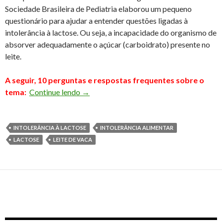
Sociedade Brasileira de Pediatria elaborou um pequeno
questionário para ajudar a entender questões ligadas à
intolerância à lactose. Ou seja, a incapacidade do organismo de
absorver adequadamente o açúcar (carboidrato) presente no
leite.
A seguir, 10 perguntas e respostas frequentes sobre o
Intolerância à lactose
tema:
Continue lendo
→
INTOLERÂNCIA À LACTOSE
INTOLERÂNCIA ALIMENTAR
LACTOSE
LEITE DE VACA