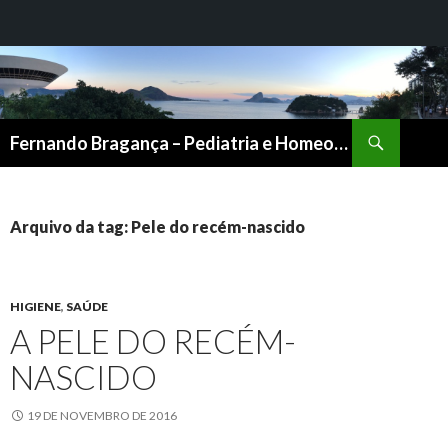
Pesquisar
Fernando Bragança – Pediatria e Homeopatia
PULAR
PARA
O
CONTEÚDO
Arquivo da tag: Pele do recém-nascido
HIGIENE
,
SAÚDE
A PELE DO RECÉM-
NASCIDO
19 DE NOVEMBRO DE 2016