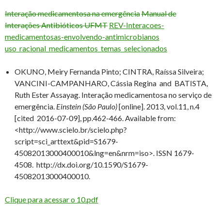
Interação medicamentosa na emergência
Manual de
Interações Antibióticos UFMT
REV-Interacoes-
medicamentosas-envolvendo-antimicrobianos
uso_racional_medicamentos_temas_selecionados
OKUNO, Meiry Fernanda Pinto; CINTRA, Raíssa Silveira;
VANCINI-CAMPANHARO, Cássia Regina and BATISTA,
Ruth Ester Assayag. Interação medicamentosa no serviço de
emergência.
Einstein (São Paulo)
[online]. 2013, vol.11, n.4
[cited 2016-07-09], pp.462-466. Available from:
<http://www.scielo.br/scielo.php?
script=sci_arttext&pid=S1679-
45082013000400010&lng=en&nrm=iso>. ISSN 1679-
4508. http://dx.doi.org/10.1590/S1679-
45082013000400010.
Clique para acessar o 10.pdf