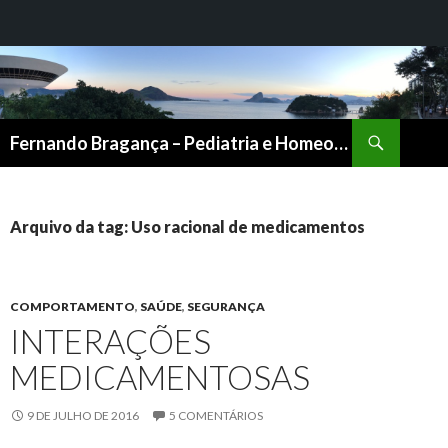
Pesquisar
Fernando Bragança – Pediatria e Homeopatia
PULAR
PARA
O
CONTEÚDO
Arquivo da tag: Uso racional de medicamentos
COMPORTAMENTO
,
SAÚDE
,
SEGURANÇA
INTERAÇÕES
MEDICAMENTOSAS
9 DE JULHO DE 2016
5 COMENTÁRIOS