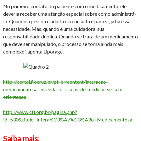
No primeiro contato do paciente com o medicamento, ele
deveria receber uma atenção especial sobre como administrá-
lo. Quando a pessoa é adulta e a consulta é para si, já há essa
necessidade. Mas, quando é uma cuidadora, sua
responsabilidade duplica. Quando se trata de um medicamento
que deve ser manipulado, o processo se torna ainda mais
complexo”, aponta Liporage.
http://portal.fiocruz.br/pt-br/content/interacao-
medicamentosa-entenda-os-riscos-de-medicar-se-sem-
orientacao
http://www.cff.org.br/pagina.php?
id=530&titulo=Intera%C3%A7%C3%A3o+Medicamentosa
Saiba mais: