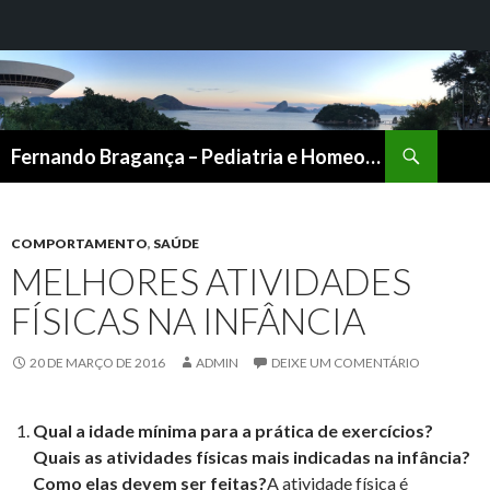
Pesquisar
Fernando Bragança – Pediatria e Homeopatia
PULAR
PARA
O
CONTEÚDO
COMPORTAMENTO
,
SAÚDE
MELHORES ATIVIDADES
FÍSICAS NA INFÂNCIA
20 DE MARÇO DE 2016
ADMIN
DEIXE UM COMENTÁRIO
Qual a idade mínima para a prática de exercícios?
Quais as atividades físicas mais indicadas na infância?
Como elas devem ser feitas?
A atividade física é