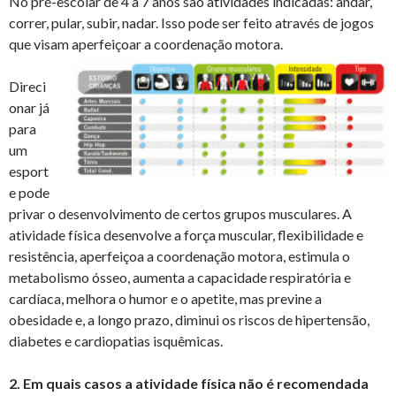
No pré-escolar de 4 a 7 anos são atividades indicadas: andar,
correr, pular, subir, nadar. Isso pode ser feito através de jogos
que visam aperfeiçoar a coordenação motora.
Direci
onar já
para
um
esport
e pode
privar o desenvolvimento de certos grupos musculares. A
atividade física desenvolve a força muscular, flexibilidade e
resistência, aperfeiçoa a coordenação motora, estimula o
metabolismo ósseo, aumenta a capacidade respiratória e
cardíaca, melhora o humor e o apetite, mas previne a
obesidade e, a longo prazo, diminui os riscos de hipertensão,
diabetes e cardiopatias isquêmicas.
2. Em quais casos a atividade física não é recomendada