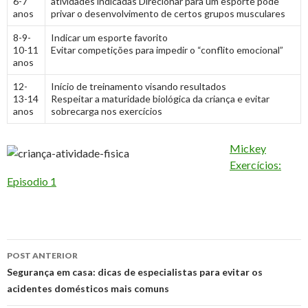
6-7
atividades indicadas Direcionar para um esporte pode
anos
privar o desenvolvimento de certos grupos musculares
8-9-
Indicar um esporte favorito
10-11
Evitar competições para impedir o “conflito emocional”
anos
12-
Início de treinamento visando resultados
13-14
Respeitar a maturidade biológica da criança e evitar
anos
sobrecarga nos exercícios
Mickey
Exercícios:
Episodio 1
Navegação
POST ANTERIOR
de
Segurança em casa: dicas de especialistas para evitar os
acidentes domésticos mais comuns
posts