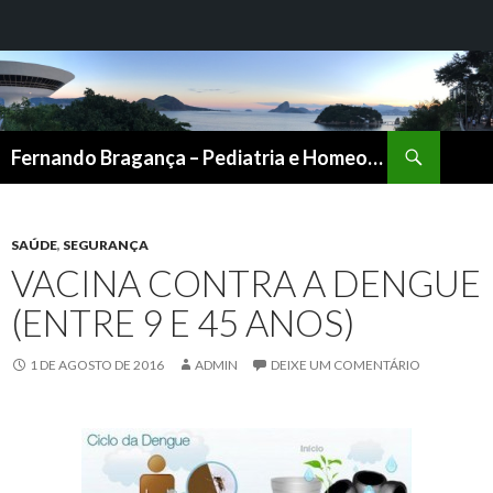
Pesquisar
Fernando Bragança – Pediatria e Homeopatia
PULAR
PARA
O
CONTEÚDO
SAÚDE
,
SEGURANÇA
VACINA CONTRA A DENGUE
(ENTRE 9 E 45 ANOS)
1 DE AGOSTO DE 2016
ADMIN
DEIXE UM COMENTÁRIO