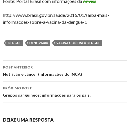
Fonte: Portal Brasil com informações da
Anvisa
http://www.brasil.gov.br/saude/2016/01/saiba-mais-
informacoes-sobre-a-vacina-da-dengue-1
DENGUE
DENGVAXIA
VACINA CONTRA A DENGUE
Navegação
POST ANTERIOR
de
Nutrição e câncer (informações do INCA)
posts
PRÓXIMO POST
Grupos sanguíneos: informações para os pais.
DEIXE UMA RESPOSTA