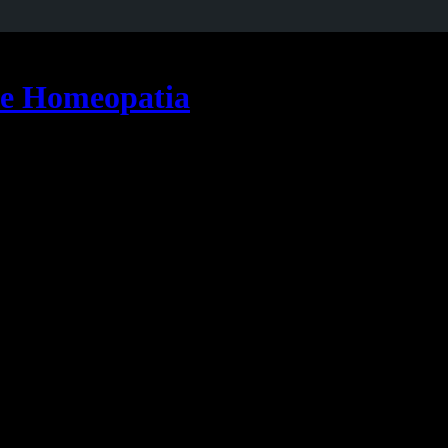
 e Homeopatia
denado de células que podem invadir tecidos e órgãos adjacentes e/ou e
meio ambiente, hábitos ou costumes próprios de um ambiente social e c
r ao longo de décadas, em múltiplos estágios.