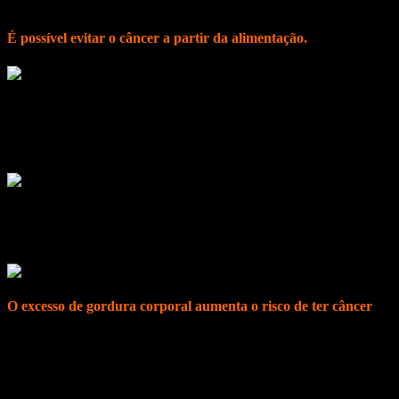
dia.
É possível evitar o câncer a partir da alimentação.
As escolhas alimentares são muito importantes. Enquanto alguns alim
Uma dieta rica em alimentos
in natura
ou minimamente processados, co
para consumir ou aquecer e bebidas açucaradas, é capaz de prevenir 
A recomendação é consumir, no mínimo, cinco porções, ou seja, 400g p
Cada porção equivale a uma quantidade aproximada que caiba na palm
O excesso de gordura corporal aumenta o risco de ter câncer
O excesso de gordura corporal provoca alterações hormonais e um esta
Dessa forma, a gordura contribui para a formação e a progressão de d
menopausa),
ovário
, endométrio e
próstata
(avançado).