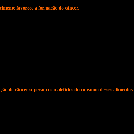
elmente favorece a formação do câncer.
ficada como possivelmente
cancerígena
pela Agência Internacional para
nte nessas bebidas.
the Public Interest), em Washington D.C, em parceria com instituições g
cola (na versão original) vendidas no Brasil, Canadá, China, Emirado
 267 microgramas (mcg) de 4-MI em uma lata de 355 ml. Essa concentraçã
enção de câncer superam os malefícios do consumo desses alimentos 
mes e verduras na prevenção do câncer superam os malefícios do consum
os que previnem contra diversos tipos de câncer.
al, pois além de contribuir para a preservação do meio ambiente e para 
desses alimentos protetores, pois estudos indicam que a redução no se