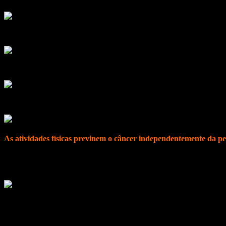
Segundo estimativas de novos casos de câncer no Brasil, ficou reforça
Sem considerar os casos de câncer de pele “não melanoma”, estimam-s
Nos
homens
, os tipos mais incidentes são os cânceres de próstata, p
As atividades físicas previnem o câncer independentemente da pe
Além de auxiliar no controle do peso corporal, a atividade física regul
trânsito gastrintestinal (com isso diminui o período de contato dos t
Por isso, devemos praticar pelo menos 30 minutos de atividade física to
Caminhar ou ir de bicicleta para o trabalho, subir escadas em vez de 