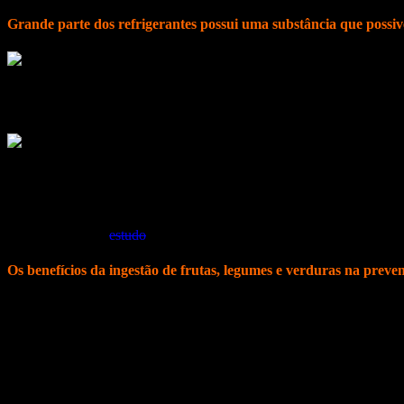
Grande parte dos refrigerantes possui uma substância que possiv
Os refrigerantes contêm a substância 4-MI (4-metil-imidazol), classi
(OMS). Esse composto é um subproduto do corante caramelo IV prese
O Centro de Pesquisa CSPI (na sigla em inglês Center for Science in 
quantidade de 4-MI em latas de uma marca de refrigerante a base de 
Califórnia), México e Reino Unido.
De acordo com o
estudo
, a bebida comercializada no Brasil continha
Os benefícios da ingestão de frutas, legumes e verduras na prev
Existem evidências de que os benefícios da ingestão de frutas, legu
Nos vegetais são encontradas vitaminas, minerais, fibras e fitoquímic
Optar por alimentos de base agroecológica ou orgânicos é sempre o ide
Entretanto, se não for possível adquiri-los, não podemos abrir mão 