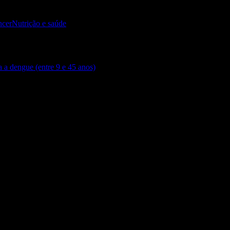
ncer
Nutrição e saúde
a a dengue (entre 9 e 45 anos)
formações do INCA)”