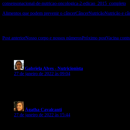
consensonacional-de-nutricao-oncologica-2-edicao_2015_completo
Alimentos que podem prevenir o câncer
Câncer
Nutrição
Nutrição e câ
Navegação de posts
Post anterior
Nosso corpo e nossos números
Próximo post
Vacina contr
2 comentários em “Nutrição e câncer (in
Gabriela Alves - Nutricionista
disse:
27 de janeiro de 2022 às 09:04
Muito bom o artigo, pesquisando sobre esse assunto na
internet encontrei aqui algumas das informações que
procurava. Gostei obrigado!!!
Ágatha Cavalcanti
disse:
27 de janeiro de 2022 às 15:44
Otimo artigo, já estava desistindo de encontrar algo na
internet encontrei aqui algumas das informações que