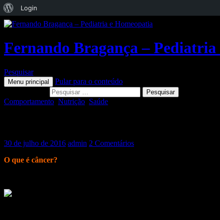
Sobre
Login
o
WordPress
Fernando Bragança – Pediatria
Pesquisar
Pular para o conteúdo
Menu principal
Pesquisar por:
Comportamento
,
Nutrição
,
Saúde
Nutrição e câncer (informações do INCA)
30 de julho de 2016
admin
2 Comentários
O que é câncer?
O câncer é uma enfermidade que se caracteriza pelo crescimento desor
Muitos fatores influenciam o seu desenvolvimento:
externos
, como o 
sucessivas no material genético das células, processo que pode ocorre