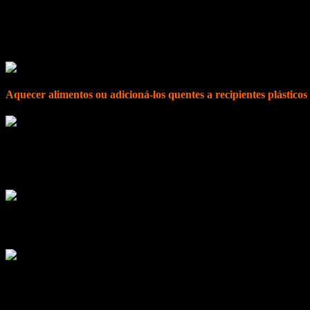
câncer.
Vale lembrar que os resíduos de agrotóxicos podem também estar prese
ingredientes o trigo, o milho, a cana-de-açúcar e a soja, por exemplo.
Aquecer alimentos ou adicioná-los quentes a recipientes plásticos
O aquecimento de recipientes plásticos contendo alimentos pode libera
Visto que não há como ter segurança quanto à presença ou não dessas 
O melhor é transferir a comida para vasilhas de vidro temperado ou d
massas, por exemplo.
O filme plástico utilizado para proteger e cobrir alimentos também de
saco de papel. Tais cuidados são simples e podem evitar danos à saúd