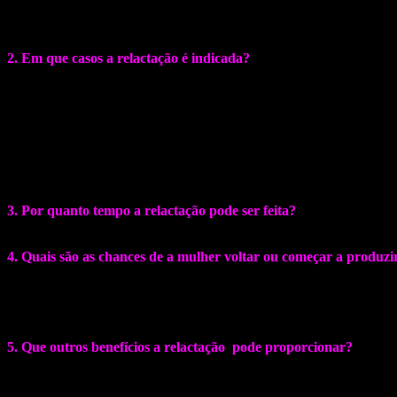
Geralmente, o recipiente com o leite, que pode ser uma espécie de bol
com mais facilidade. Assim, enquanto o bebê suga seio da mãe, também
2. Em que casos a relactação é indicada?
A técnica é recomendada em diversas situações. Desde quando a am
mamar direito ou apresenta alguma condição que o impeça de sugar tod
Também pode ser indicada quando o bebê apresenta baixo peso ou rej
uma cirurgia ou tomado algum tipo de medicamento, por exemplo, a t
Além disso, algumas mães de crianças adotadas que desejam amamentar
3. Por quanto tempo a relactação pode ser feita?
Não há um período
com o acompanhamento de um profissional que entenda desse processo 
4. Quais são as chances de a mulher voltar ou começar a produzir
Se o procedimento for feito da forma correta, as chances são bem altas
Há outros fatores que devem ser aplicados junto com a relactação e qu
5. Que outros benefícios a relactação pode proporcionar?
O mais importante é lembrar que a amamentação não se limita apenas