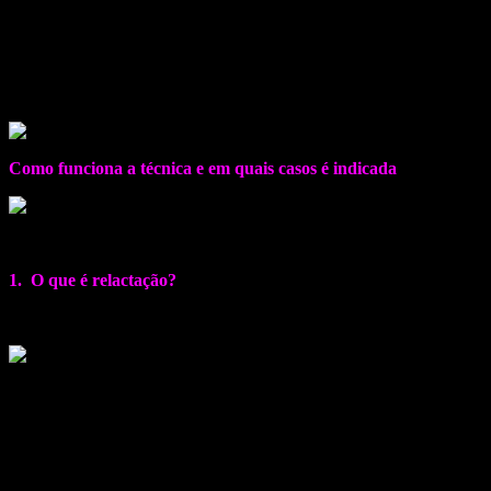
Sandy declarou, ainda, que foi graças a um DVD que recebeu da espo
onde o bebê mama o seu peito e o complemento através da sondinha 
O uso da técnica foi essencial para que ela conseguisse prolongar a 
paciência, pois quando o bebê vai crescendo ele vai mamando mais. 
Como funciona a técnica e em quais casos é indicada
Tanto para complementar a amamentação do bebê quanto para estimular 
1. O que é relactação?
É uma técnica utilizada na amamentação para estimular a produção d
O mecanismo é simples: uma sonda é acoplada a um recipiente que con
recomendações da Organização Mundial de Saúde (OMS).
No entanto, nos casos em que não é possível fazer a extração, dá pa
ao mesmo tempo.