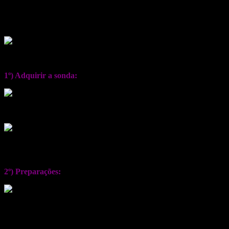
Só de estar aninhado junto ao peito da mãe, escutando as batidas do c
A relactação é importante justamente porque deixa mais tranquilas a
E quanto mais serena a mulher estiver, maiores serão as chances de a
1º) Adquirir a sonda:
Compre “sondas nasogástricas” número 4, 5 ou 6. Algumas vezes só e
Adquira várias sondas. Pode ser melhor descartá-las após o uso, já que
fininhos.
2º) Preparações:
Colocar o leite materno ou artificial no recipiente escolhido (seringa
Colocar uma ponta da sonda no recipiente e a outra deve ser presa ao