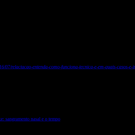
er o complemento num copinho e deixar de usar a sonda.
té onde o bebê continua com fome e até onde está sugando por conforto.
adormece no peito, que seja no peito sem sonda.
016/07/relactacao-entenda-como-funciona-tecnica-e-em-quais-casos-e-i
da equipe do Grupo de Apoio de Aleitamento Materno da Maternidade S
s-sandy-conta-que-recorreu-a-tecnica-de-relactacao-para-amamentar-the
xe: sangramento nasal e o tempo