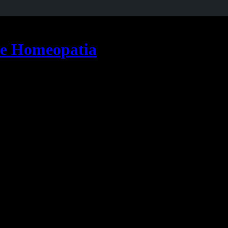
 e Homeopatia
infecções, diarreia e efeitos da poluição, reduz o risco de obesidade e
r com que o pequeno mame no peito. Por diversas razões, muitas mulher
lhoso dar de mamar para o filho, Théo, que completou dois anos de ida