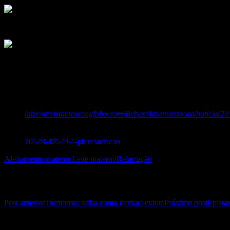
Uma vez se consegue LM em volume aceitável o ideal é passar oferec
Lembre que existe sucção não alimentar, na sonda fica difícil saber a
Toda mamada deve começar e terminar pelo peito sozinho. Se o bebê 
Fontes:
http://revistacrescer.globo.com/Bebes/Amamentacao/noticia/2
Santa Joana (SP) e Patricia Scalon, consultora e enfermeira 
http://mdemulher.abril.com.br/famosos-e-tv/bebe/no-altas-hora
10528-42549-1-pb
relactacao
Aleitamento materno
Leite materno
Relactação
Navegação de posts
Post anterior
Trombose: saiba como (tentar) evitar.
Próximo post
Epista
Deixe uma resposta