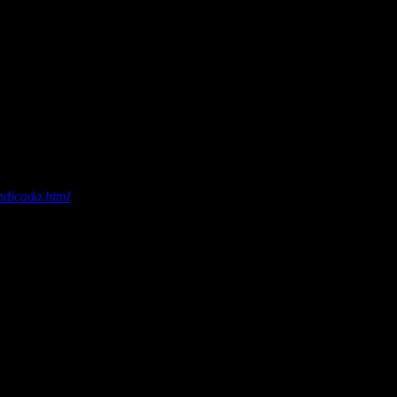
ndicada.html
– Alberto d’Auria, obstetra do Hospital e Maternidade
ão Luiz (SP).
o