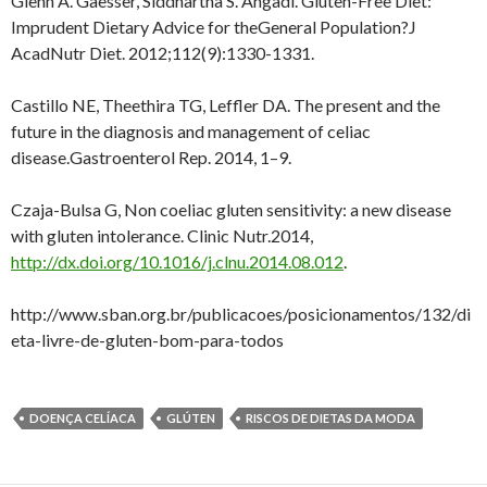
Glenn A. Gaesser, Siddhartha S. Angadi. Gluten-Free Diet:
Imprudent Dietary Advice for theGeneral Population?J
AcadNutr Diet. 2012;112(9):1330-1331.
Castillo NE, Theethira TG, Leffler DA. The present and the
future in the diagnosis and management of celiac
disease.Gastroenterol Rep. 2014, 1–9.
Czaja-Bulsa G, Non coeliac gluten sensitivity: a new disease
with gluten intolerance. Clinic Nutr.2014,
http://dx.doi.org/10.1016/j.clnu.2014.08.012
.
http://www.sban.org.br/publicacoes/posicionamentos/132/di
eta-livre-de-gluten-bom-para-todos
DOENÇA CELÍACA
GLÚTEN
RISCOS DE DIETAS DA MODA