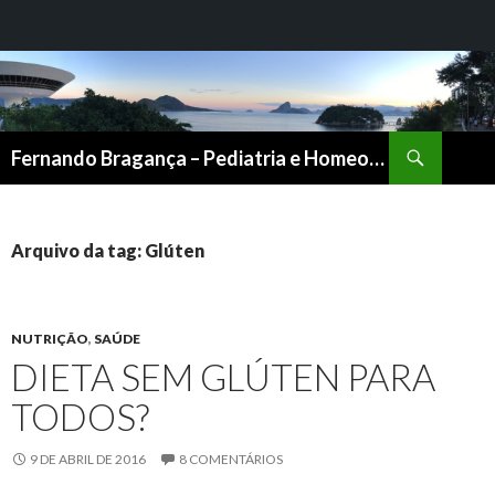
Pesquisar
Fernando Bragança – Pediatria e Homeopatia
PULAR
PARA
O
CONTEÚDO
Arquivo da tag: Glúten
NUTRIÇÃO
,
SAÚDE
DIETA SEM GLÚTEN PARA
TODOS?
9 DE ABRIL DE 2016
8 COMENTÁRIOS