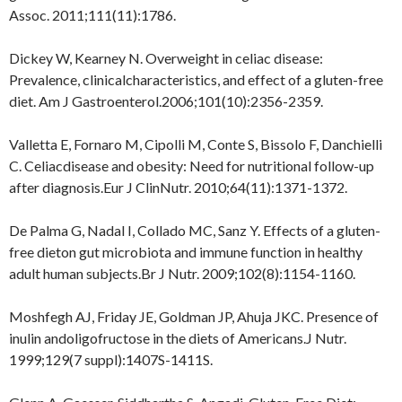
Assoc. 2011;111(11):1786.
Dickey W, Kearney N. Overweight in celiac disease:
Prevalence, clinicalcharacteristics, and effect of a gluten-free
diet. Am J Gastroenterol.2006;101(10):2356-2359.
Valletta E, Fornaro M, Cipolli M, Conte S, Bissolo F, Danchielli
C. Celiacdisease and obesity: Need for nutritional follow-up
after diagnosis.Eur J ClinNutr. 2010;64(11):1371-1372.
De Palma G, Nadal I, Collado MC, Sanz Y. Effects of a gluten-
free dieton gut microbiota and immune function in healthy
adult human subjects.Br J Nutr. 2009;102(8):1154-1160.
Moshfegh AJ, Friday JE, Goldman JP, Ahuja JKC. Presence of
inulin andoligofructose in the diets of Americans.J Nutr.
1999;129(7 suppl):1407S-1411S.