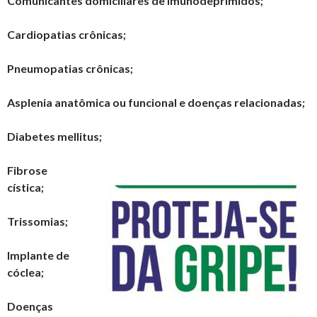
Comunicantes domiciliares de imunodeprimidos;
Cardiopatias crônicas;
Pneumopatias crônicas;
Asplenia anatômica ou funcional e doenças relacionadas;
Diabetes mellitus;
Fibrose
cística;
Trissomias;
Implante de
cóclea;
Doenças