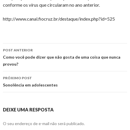
conforme os vírus que circularam no ano anterior.
http://www.canal.fiocruz.br/destaque/index.php?id=525
Navegação
POST ANTERIOR
de
Como você pode dizer que não gosta de uma coisa que nunca
provou?
posts
PRÓXIMO POST
Sonolência em adolescentes
DEIXE UMA RESPOSTA
O seu endereço de e-mail não será publicado.