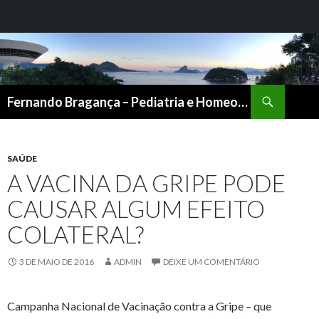
Pesquisar
Fernando Bragança – Pediatria e Homeopatia
PULAR
PARA
O
CONTEÚDO
SAÚDE
A VACINA DA GRIPE PODE
CAUSAR ALGUM EFEITO
COLATERAL?
3 DE MAIO DE 2016
ADMIN
DEIXE UM COMENTÁRIO
Campanha Nacional de Vacinação contra a Gripe – que