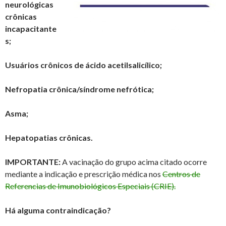
neurológicas
crônicas
incapacitante
s;
Usuários crônicos de ácido acetilsalicílico;
Nefropatia crônica/síndrome nefrótica;
Asma;
Hepatopatias crônicas.
IMPORTANTE:
A vacinação do grupo acima citado ocorre
mediante a indicação e prescrição médica nos
Centros de
Referencias de Imunobiológicos Especiais (CRIE).
Há alguma contraindicação?